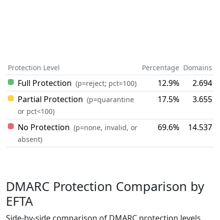
Protection Level
Percentage
Domains
Full Protection
12.9%
2.694
(p=reject; pct=100)
Partial Protection
17.5%
3.655
(p=quarantine
or pct<100)
No Protection
69.6%
14.537
(p=none, invalid, or
absent)
DMARC Protection Comparison by
EFTA
Side-by-side comparison of DMARC protection levels