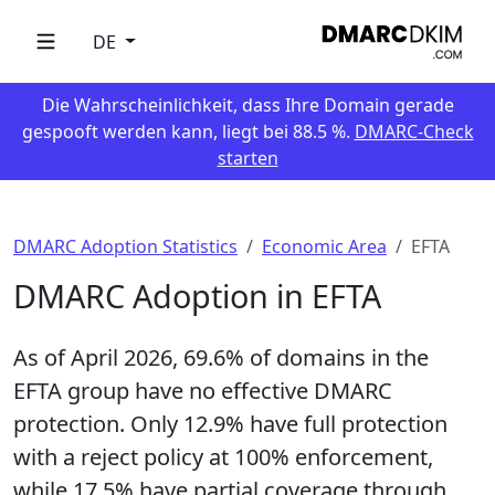
DE
Die Wahrscheinlichkeit, dass Ihre Domain gerade
gespooft werden kann, liegt bei 88.5 %.
DMARC-Check
starten
DMARC Adoption Statistics
Economic Area
EFTA
DMARC Adoption in EFTA
As of April 2026,
69.6%
of domains in the
EFTA group have no effective DMARC
protection. Only
12.9%
have full protection
with a reject policy at 100% enforcement,
while
17.5%
have partial coverage through